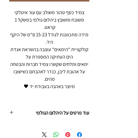
צמיד כסף טהור משולב עם עור איטלקי
משובח ומשובץ ביהלום גולמי במשקל 1
קראט.
מידה מתכווננת לגודל 15-23 ס"מ של היקף
היד.
קולקציית "הימאים" עוצבה בהשראת אגדת
הים העתיקה המספרת על
ימאים ומלחים שקשרו צמיד חברות והבטחה
על אהובת ליבן, כנדר לאהבתם כשישובו
מהים.
מיוצר באהבה בעבודת יד 🖤
עוד פרטים על היהלום הגולמי
היהלום הגולמי המשובץ בתכשיטי לגמי הוא יהלום
טבעי אשר נשמר במצבו המקורי והאמיתי, כפי
שהוצא ממעמקי האדמה ולפני שעבר תהליך ליטוש